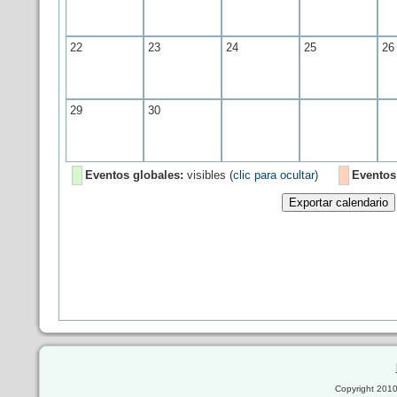
22
23
24
25
26
29
30
Eventos globales:
visibles (
clic para ocultar
)
Eventos
Copyright 2010