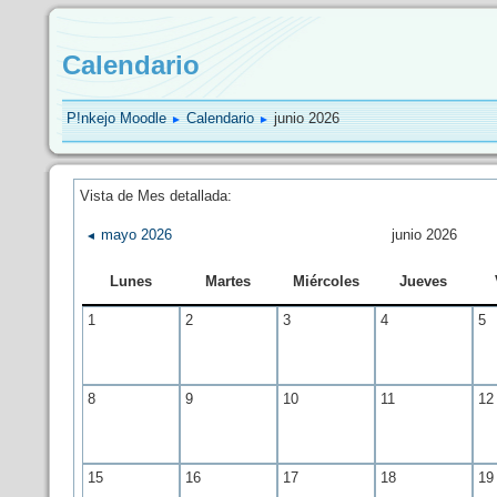
Calendario
P!nkejo Moodle
Calendario
junio 2026
►
►
Vista de Mes detallada:
mayo 2026
junio 2026
◄
Lunes
Martes
Miércoles
Jueves
1
2
3
4
5
8
9
10
11
12
15
16
17
18
19