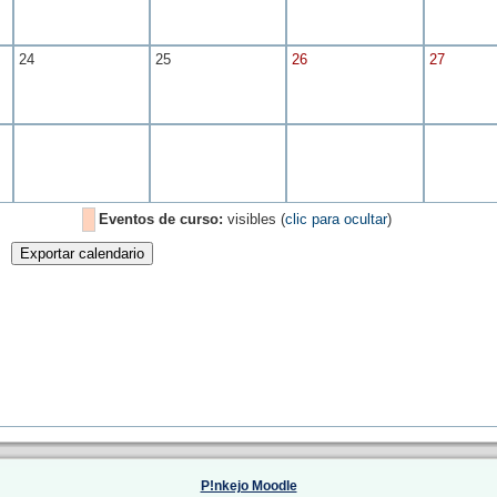
24
25
26
27
Eventos de curso:
visibles (
clic para ocultar
)
P!nkejo Moodle