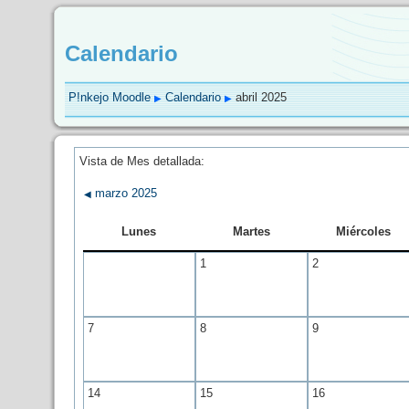
Calendario
P!nkejo Moodle
Calendario
abril 2025
▶
▶
Vista de Mes detallada:
marzo 2025
◀
Lunes
Martes
Miércoles
1
2
7
8
9
14
15
16