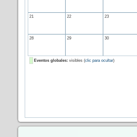
21
22
23
28
29
30
Eventos globales:
visibles (
clic para ocultar
)